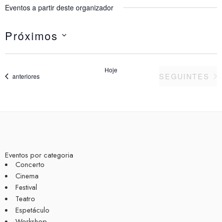
Eventos a partir deste organizador
Próximos
Selecione
a
data.
Hoje
EVENTOS
SEGUINTES
Eventos
anteriores
Eventos por categoria
Concerto
Cinema
Festival
Teatro
Espetáculo
Workshop