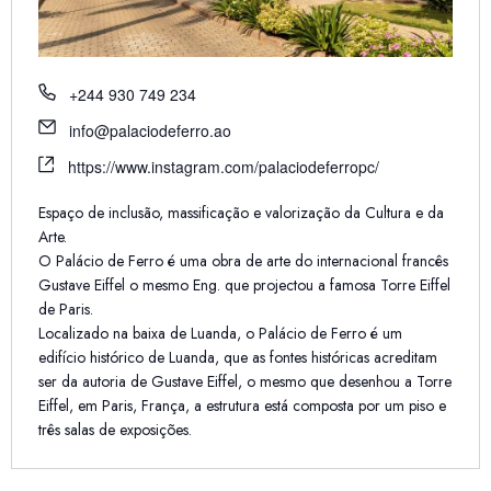
Telefone
+244 930 749 234
Email
info@palaciodeferro.ao
Website
https://www.instagram.com/palaciodeferropc/
Espaço de inclusão, massificação e valorização da Cultura e da
Arte.
O Palácio de Ferro é uma obra de arte do internacional francês
Gustave Eiffel o mesmo Eng. que projectou a famosa Torre Eiffel
de Paris.
Localizado na baixa de Luanda, o Palácio de Ferro é um
edifício histórico de Luanda, que as fontes históricas acreditam
ser da autoria de Gustave Eiffel, o mesmo que desenhou a Torre
Eiffel, em Paris, França, a estrutura está composta por um piso e
três salas de exposições.