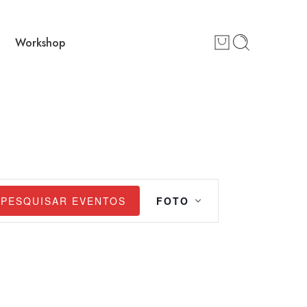
Workshop
Navegação
PESQUISAR EVENTOS
FOTO
de
visualização
de
Evento