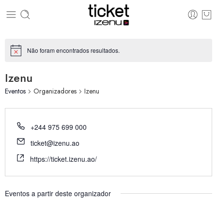
Não foram encontrados resultados.
Aviso
Izenu
Eventos
Organizadores
Izenu
Telefone
+244 975 699 000
Email
ticket@izenu.ao
Website
https://ticket.izenu.ao/
Eventos a partir deste organizador