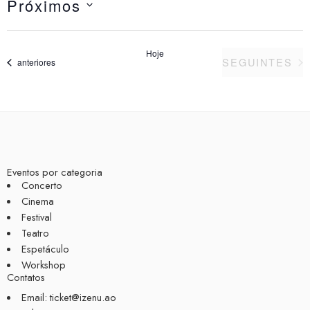
Próximos
Selecione
a
data.
Hoje
EVENTOS
SEGUINTES
Eventos
anteriores
Eventos por categoria
Concerto
Cinema
Festival
Teatro
Espetáculo
Workshop
Contatos
Email: ticket@izenu.ao