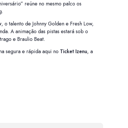
niversário” reúne no mesmo palco os
g.
w
, o talento de Johnny Golden e Fresh Low,
nda. A animação das pistas estará sob o
rago e Braulio Beat.
rma segura e rápida aqui no
Ticket Izenu
, a