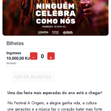
Bilhetes
Ingresso
-
+
10.000,00
Kz
Quantidade
Ilimitado
OBTER BILHETES
Uma das festa mais esperadas do ano está a chegar!
No Festival A Origem, a alegria ganha vida, a cultura
une gerações e a música faz o coração bater mais forte.